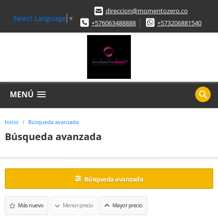
direccion@momentozero.co
Select Language
▼
+576063488888
+573206881540
MENÚ
Inicio
Búsqueda avanzada
Búsqueda avanzada
Búsqueda avanzada
Más nuevo
Menor precio
Mayor precio