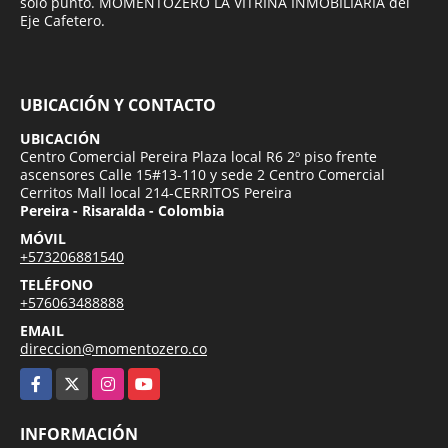
solo punto. MOMENTOZERO LA VITRINA INMOBILIARIA del
Eje Cafetero.
UBICACIÓN Y CONTACTO
UBICACIÓN
Centro Comercial Pereira Plaza local R6 2º piso frente
ascensores Calle 15#13-110 y sede 2 Centro Comercial
Cerritos Mall local 214-CERRITOS Pereira
Pereira - Risaralda - Colombia
MÓVIL
+573206881540
TELÉFONO
+576063488888
EMAIL
direccion@momentozero.co
Facebook
X
Instagram
YouTube
INFORMACIÓN