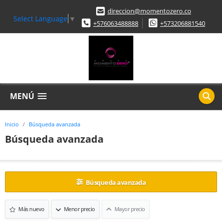
direccion@momentozero.co
Select Language
▼
+576063488888
+573206881540
MENÚ
Inicio
Búsqueda avanzada
Búsqueda avanzada
Búsqueda avanzada
Más nuevo
Menor precio
Mayor precio