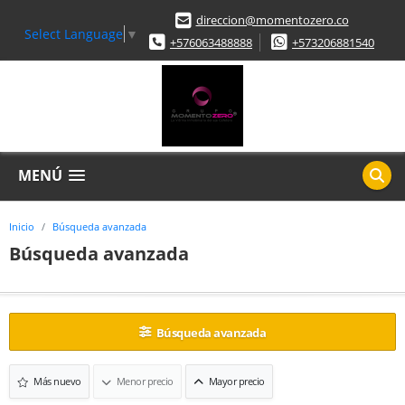
direccion@momentozero.co
Select Language
▼
+576063488888
+573206881540
MENÚ
Inicio
Búsqueda avanzada
Búsqueda avanzada
Búsqueda avanzada
Más nuevo
Menor precio
Mayor precio