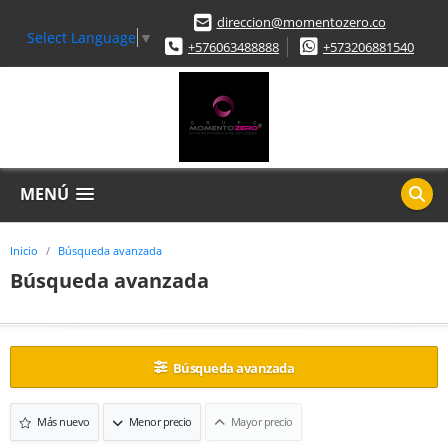
direccion@momentozero.co
Select Language
▼
+576063488888
+573206881540
MENÚ
Inicio
Búsqueda avanzada
Búsqueda avanzada
Búsqueda avanzada
Más nuevo
Menor precio
Mayor precio