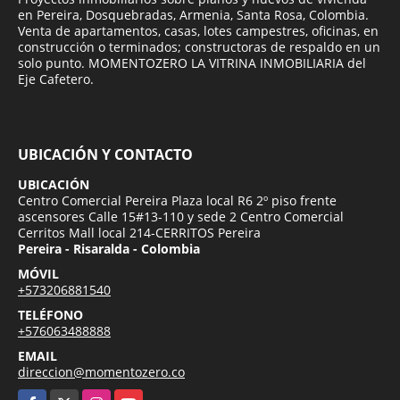
en Pereira, Dosquebradas, Armenia, Santa Rosa, Colombia.
Venta de apartamentos, casas, lotes campestres, oficinas, en
construcción o terminados; constructoras de respaldo en un
solo punto. MOMENTOZERO LA VITRINA INMOBILIARIA del
Eje Cafetero.
UBICACIÓN Y CONTACTO
UBICACIÓN
Centro Comercial Pereira Plaza local R6 2º piso frente
ascensores Calle 15#13-110 y sede 2 Centro Comercial
Cerritos Mall local 214-CERRITOS Pereira
Pereira - Risaralda - Colombia
MÓVIL
+573206881540
TELÉFONO
+576063488888
EMAIL
direccion@momentozero.co
Facebook
X
Instagram
YouTube