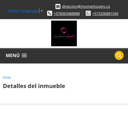
direccion@momentozero.co
Select Language
▼
+576063488888
+573206881540
MENÚ
Inicio
Detalles del inmueble