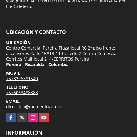
solo punto. MOMENTOZERO LA VITRINA INMOBILIARIA del
Eje Cafetero.
UBICACIÓN Y CONTACTO
UBICACIÓN
Centro Comercial Pereira Plaza local R6 2º piso frente
ascensores Calle 15#13-110 y sede 2 Centro Comercial
Cerritos Mall local 214-CERRITOS Pereira
Pereira - Risaralda - Colombia
MÓVIL
+573206881540
TELÉFONO
+576063488888
EMAIL
direccion@momentozero.co
Facebook
X
Instagram
YouTube
INFORMACIÓN