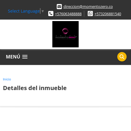
direccion@momentozero.co
Select Language
▼
+576063488888
+573206881540
MENÚ
Inicio
Detalles del inmueble