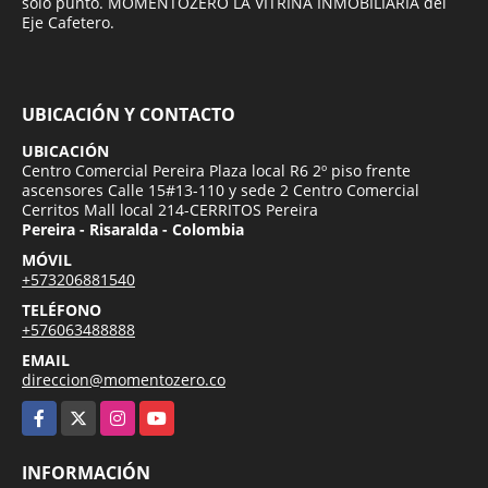
solo punto. MOMENTOZERO LA VITRINA INMOBILIARIA del
Eje Cafetero.
UBICACIÓN Y CONTACTO
UBICACIÓN
Centro Comercial Pereira Plaza local R6 2º piso frente
ascensores Calle 15#13-110 y sede 2 Centro Comercial
Cerritos Mall local 214-CERRITOS Pereira
Pereira - Risaralda - Colombia
MÓVIL
+573206881540
TELÉFONO
+576063488888
EMAIL
direccion@momentozero.co
Facebook
X
Instagram
YouTube
INFORMACIÓN