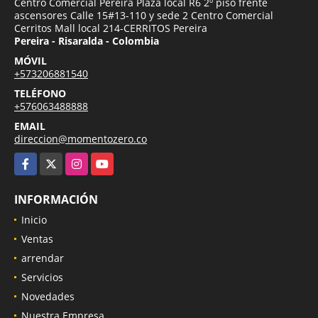
Centro Comercial Pereira Plaza local R6 2º piso frente
ascensores Calle 15#13-110 y sede 2 Centro Comercial
Cerritos Mall local 214-CERRITOS Pereira
Pereira - Risaralda - Colombia
MÓVIL
+573206881540
TELÉFONO
+576063488888
EMAIL
direccion@momentozero.co
Facebook
X
Instagram
YouTube
INFORMACIÓN
Inicio
Ventas
arrendar
Servicios
Novedades
Nuestra Empresa