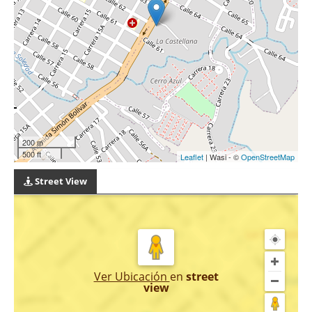
200 m
500 ft
Leaflet
| Wasi - ©
OpenStreetMap
Street View
Ver Ubicación
en
street
view