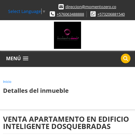
direccion@momentozero.co
Select Language
▼
+576063488888
+573206881540
MENÚ
Inicio
Detalles del inmueble
VENTA APARTAMENTO EN EDIFICIO
INTELIGENTE DOSQUEBRADAS