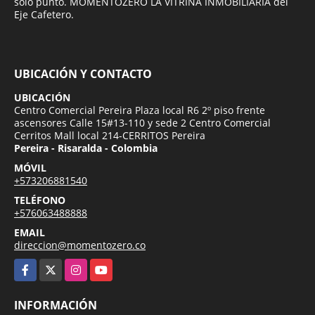
solo punto. MOMENTOZERO LA VITRINA INMOBILIARIA del
Eje Cafetero.
UBICACIÓN Y CONTACTO
UBICACIÓN
Centro Comercial Pereira Plaza local R6 2º piso frente
ascensores Calle 15#13-110 y sede 2 Centro Comercial
Cerritos Mall local 214-CERRITOS Pereira
Pereira - Risaralda - Colombia
MÓVIL
+573206881540
TELÉFONO
+576063488888
EMAIL
direccion@momentozero.co
Facebook
X
Instagram
YouTube
INFORMACIÓN