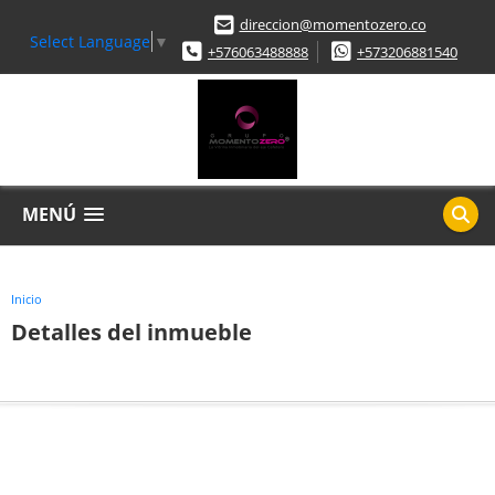
direccion@momentozero.co
Select Language
▼
+576063488888
+573206881540
MENÚ
Inicio
Detalles del inmueble