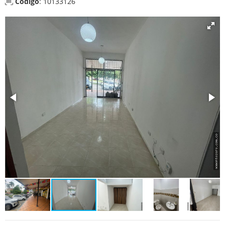
Código
: 10133126