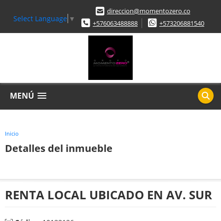
direccion@momentozero.co
Select Language
▼
+576063488888
+573206881540
MENÚ
Inicio
Detalles del inmueble
RENTA LOCAL UBICADO EN AV. SUR