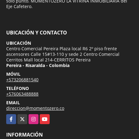
solo punto. MOMENTOZERO LA VITRINA INMOBILIARIA del
Eje Cafetero.
UBICACIÓN Y CONTACTO
UBICACIÓN
Centro Comercial Pereira Plaza local R6 2º piso frente
ascensores Calle 15#13-110 y sede 2 Centro Comercial
Cerritos Mall local 214-CERRITOS Pereira
Pereira - Risaralda - Colombia
MÓVIL
+573206881540
TELÉFONO
+576063488888
EMAIL
direccion@momentozero.co
Facebook
X
Instagram
YouTube
INFORMACIÓN