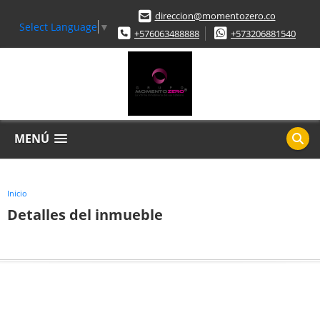
direccion@momentozero.co
Select Language
▼
+576063488888
+573206881540
MENÚ
Inicio
Detalles del inmueble