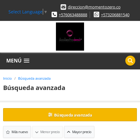
direccion@momentozero.co
Select Language
▼
+576063488888
+573206881540
MENÚ
Inicio
Búsqueda avanzada
Búsqueda avanzada
Búsqueda avanzada
Más nuevo
Menor precio
Mayor precio