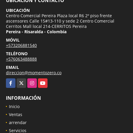
UBICACIÓN Y CONTACTO
UBICACIÓN
Centro Comercial Pereira Plaza local R6 2º piso frente
ascensores Calle 15#13-110 y sede 2 Centro Comercial
Cerritos Mall local 214-CERRITOS Pereira
Pereira - Risaralda - Colombia
MÓVIL
+573206881540
TELÉFONO
+576063488888
EMAIL
direccion@momentozero.co
Facebook
X
Instagram
YouTube
INFORMACIÓN
Inicio
Ventas
arrendar
Servicios