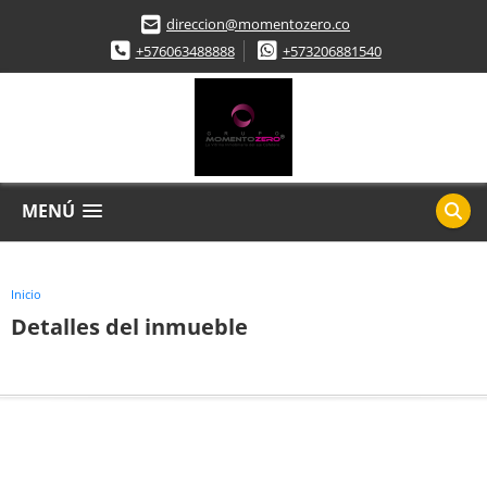
direccion@momentozero.co
+576063488888
+573206881540
MENÚ
Inicio
Detalles del inmueble