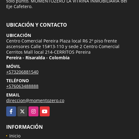
solo punto. MOMENTOZERO LA VITRINA INMOBILIARIA del
Eje Cafetero.
UBICACIÓN Y CONTACTO
UBICACIÓN
Centro Comercial Pereira Plaza local R6 2º piso frente
ascensores Calle 15#13-110 y sede 2 Centro Comercial
Cerritos Mall local 214-CERRITOS Pereira
Pereira - Risaralda - Colombia
MÓVIL
+573206881540
TELÉFONO
+576063488888
EMAIL
direccion@momentozero.co
Facebook
X
Instagram
YouTube
INFORMACIÓN
Inicio