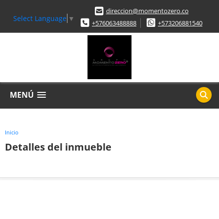
direccion@momentozero.co
Select Language
▼
+576063488888
+573206881540
MENÚ
Inicio
Detalles del inmueble