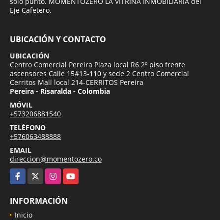
solo punto. MOMENTOZERO LA VITRINA INMOBILIARIA del
Eje Cafetero.
UBICACIÓN Y CONTACTO
UBICACIÓN
Centro Comercial Pereira Plaza local R6 2º piso frente
ascensores Calle 15#13-110 y sede 2 Centro Comercial
Cerritos Mall local 214-CERRITOS Pereira
Pereira - Risaralda - Colombia
MÓVIL
+573206881540
TELÉFONO
+576063488888
EMAIL
direccion@momentozero.co
Facebook
X
Instagram
YouTube
INFORMACIÓN