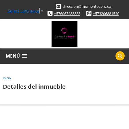
direccion@momentozero.co
Select Language
▼
+576063488888
+573206881540
MENÚ
Inicio
Detalles del inmueble