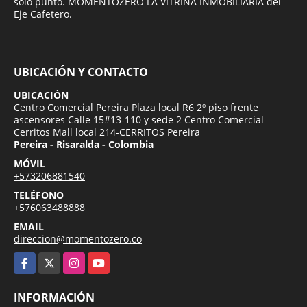
solo punto. MOMENTOZERO LA VITRINA INMOBILIARIA del
Eje Cafetero.
UBICACIÓN Y CONTACTO
UBICACIÓN
Centro Comercial Pereira Plaza local R6 2º piso frente
ascensores Calle 15#13-110 y sede 2 Centro Comercial
Cerritos Mall local 214-CERRITOS Pereira
Pereira - Risaralda - Colombia
MÓVIL
+573206881540
TELÉFONO
+576063488888
EMAIL
direccion@momentozero.co
Facebook
X
Instagram
YouTube
INFORMACIÓN