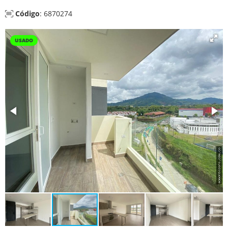
Código
: 6870274
USADO