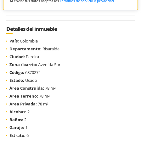
Al enviar tus datos aceptas los
Términos de servicio y privacidad
Detalles del inmueble
País:
Colombia
Departamento:
Risaralda
Ciudad:
Pereira
Zona / barrio:
Avenida Sur
Código:
6870274
Estado:
Usado
Área Construida:
78 m²
Área Terreno:
78 m²
Área Privada:
78 m²
Alcobas:
2
Baños:
2
Garaje:
1
Estrato:
6