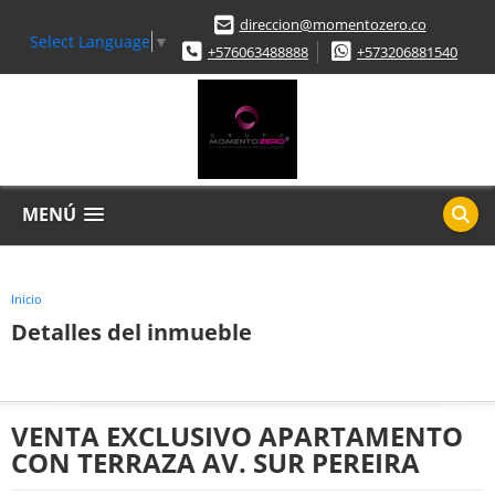
direccion@momentozero.co
Select Language
▼
+576063488888
+573206881540
MENÚ
Inicio
Detalles del inmueble
VENTA EXCLUSIVO APARTAMENTO
CON TERRAZA AV. SUR PEREIRA