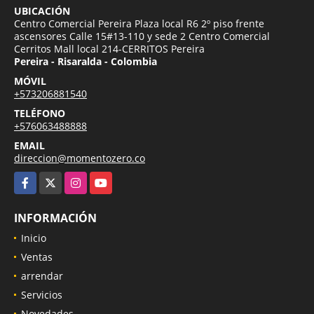
UBICACIÓN
Centro Comercial Pereira Plaza local R6 2º piso frente
ascensores Calle 15#13-110 y sede 2 Centro Comercial
Cerritos Mall local 214-CERRITOS Pereira
Pereira - Risaralda - Colombia
MÓVIL
+573206881540
TELÉFONO
+576063488888
EMAIL
direccion@momentozero.co
Facebook
X
Instagram
YouTube
INFORMACIÓN
Inicio
Ventas
arrendar
Servicios
Novedades