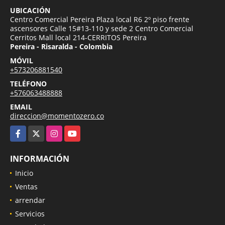
UBICACIÓN
Centro Comercial Pereira Plaza local R6 2º piso frente
ascensores Calle 15#13-110 y sede 2 Centro Comercial
Cerritos Mall local 214-CERRITOS Pereira
Pereira - Risaralda - Colombia
MÓVIL
+573206881540
TELÉFONO
+576063488888
EMAIL
direccion@momentozero.co
Facebook
X
Instagram
YouTube
INFORMACIÓN
Inicio
Ventas
arrendar
Servicios