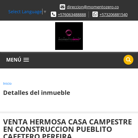
direccion@momentozero.co
Select Language
▼
+576063488888
+573206881540
MENÚ
Inicio
Detalles del inmueble
VENTA HERMOSA CASA CAMPESTRE
EN CONSTRUCCION PUEBLITO
CAFETERO PEREIRA