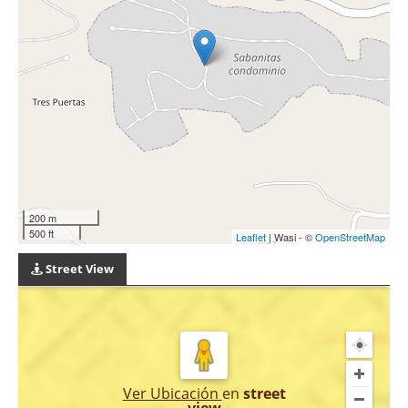
200 m
500 ft
Leaflet
| Wasi - ©
OpenStreetMap
Street View
Ver Ubicación
en
street
view