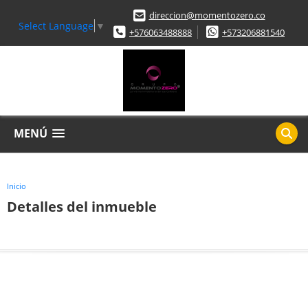
direccion@momentozero.co
Select Language
▼
+576063488888
+573206881540
MENÚ
Inicio
Detalles del inmueble