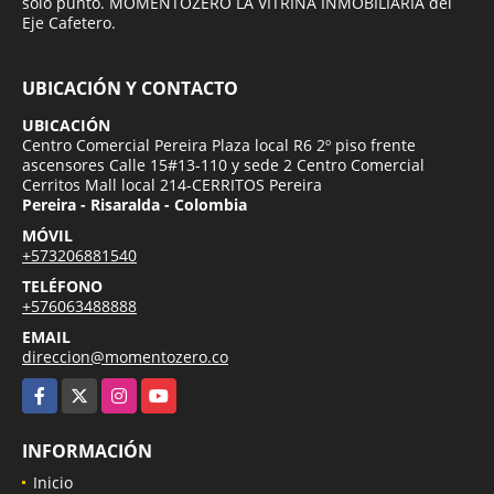
solo punto. MOMENTOZERO LA VITRINA INMOBILIARIA del
Eje Cafetero.
UBICACIÓN Y CONTACTO
UBICACIÓN
Centro Comercial Pereira Plaza local R6 2º piso frente
ascensores Calle 15#13-110 y sede 2 Centro Comercial
Cerritos Mall local 214-CERRITOS Pereira
Pereira - Risaralda - Colombia
MÓVIL
+573206881540
TELÉFONO
+576063488888
EMAIL
direccion@momentozero.co
Facebook
X
Instagram
YouTube
INFORMACIÓN