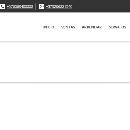
+576063488888
+573206881540
INICIO
VENTAS
ARRENDAR
SERVICIOS