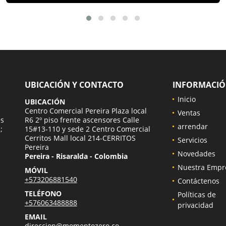
UBICACIÓN Y CONTACTO
INFORMACI
Inicio
UBICACIÓN
a
Centro Comercial Pereira Plaza local
Ventas
es
R6 2º piso frente ascensores Calle
arrendar
;
15#13-110 y sede 2 Centro Comercial
Cerritos Mall local 214-CERRITOS
Servicios
Pereira
Novedades
Pereira - Risaralda - Colombia
Nuestra Empr
MÓVIL
+573206881540
Contáctenos
TELÉFONO
Políticas de
+576063488888
privacidad
EMAIL
direccion@momentozero.co