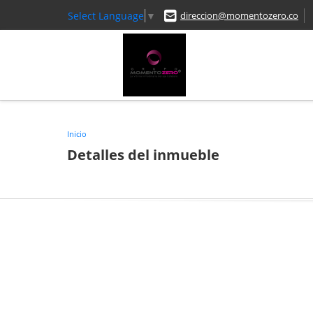
Select Language
▼
direccion@momentozero.co
Inicio
Detalles del inmueble