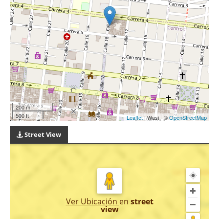
200 m
500 ft
Leaflet
| Wasi - ©
OpenStreetMap
Street View
Ver Ubicación
en
street
view