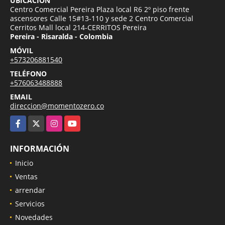
UBICACIÓN
Centro Comercial Pereira Plaza local R6 2º piso frente
ascensores Calle 15#13-110 y sede 2 Centro Comercial
Cerritos Mall local 214-CERRITOS Pereira
Pereira - Risaralda - Colombia
MÓVIL
+573206881540
TELÉFONO
+576063488888
EMAIL
direccion@momentozero.co
Facebook
X
Instagram
YouTube
INFORMACIÓN
Inicio
Ventas
arrendar
Servicios
Novedades