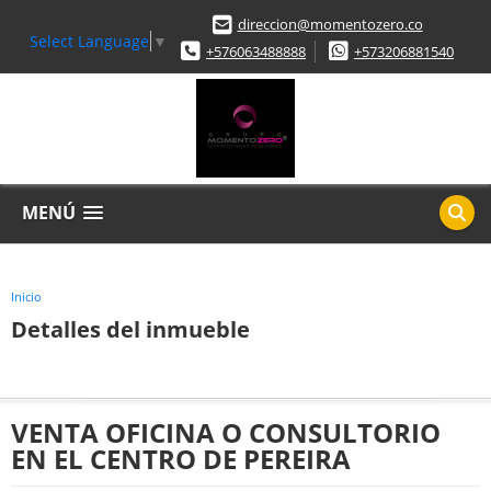
direccion@momentozero.co
Select Language
▼
+576063488888
+573206881540
MENÚ
Inicio
Detalles del inmueble
VENTA OFICINA O CONSULTORIO
EN EL CENTRO DE PEREIRA