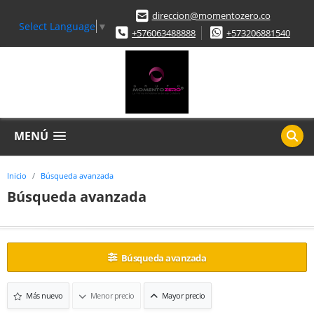
direccion@momentozero.co
Select Language
▼
+576063488888
+573206881540
MENÚ
Inicio
Búsqueda avanzada
Búsqueda avanzada
Búsqueda avanzada
Más nuevo
Menor precio
Mayor precio