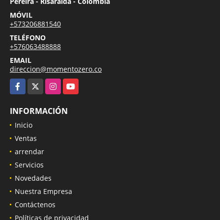
Pereira - Risaralda - Colombia
MÓVIL
+573206881540
TELÉFONO
+576063488888
EMAIL
direccion@momentozero.co
Facebook
X
Instagram
YouTube
INFORMACIÓN
Inicio
Ventas
arrendar
Servicios
Novedades
Nuestra Empresa
Contáctenos
Políticas de privacidad