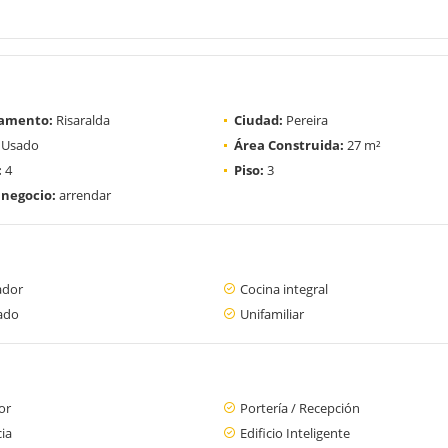
amento:
Risaralda
Ciudad:
Pereira
Usado
Área Construida:
27 m²
:
4
Piso:
3
 negocio:
arrendar
ador
Cocina integral
ado
Unifamiliar
or
Portería / Recepción
cia
Edificio Inteligente