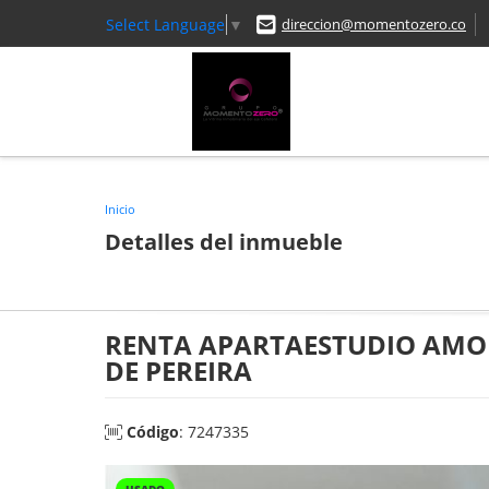
Select Language
▼
direccion@momentozero.co
Inicio
Detalles del inmueble
RENTA APARTAESTUDIO AMOB
DE PEREIRA
Código
: 7247335
USADO