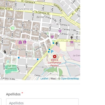
Leaflet
| Wasi - ©
OpenStreetMap
*
Apellidos