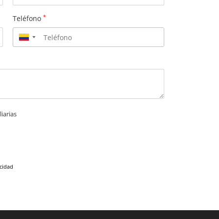
*
Teléfono
▼
iarias
acidad