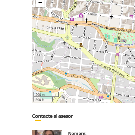
−
200 m
500 ft
Contacte al asesor
Nombre: