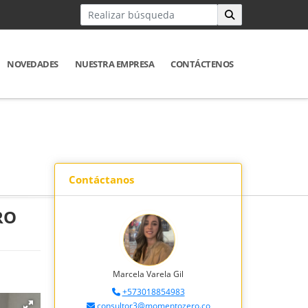
NOVEDADES
NUESTRA EMPRESA
CONTÁCTENOS
Contáctanos
RO
Marcela Varela Gil
+573018854983
consultor3@momentozero.co