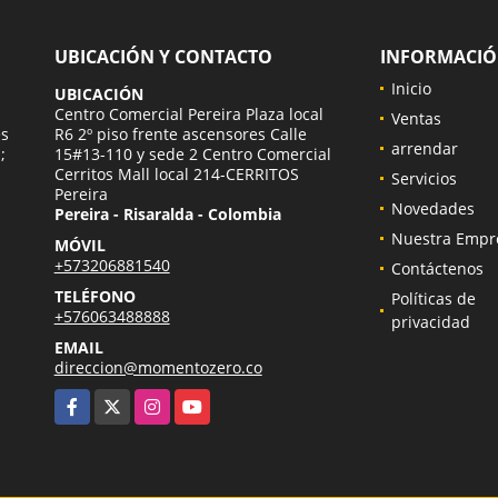
UBICACIÓN Y CONTACTO
INFORMACI
Inicio
UBICACIÓN
a
Centro Comercial Pereira Plaza local
Ventas
es
R6 2º piso frente ascensores Calle
arrendar
;
15#13-110 y sede 2 Centro Comercial
Cerritos Mall local 214-CERRITOS
Servicios
Pereira
Novedades
Pereira - Risaralda - Colombia
Nuestra Empr
MÓVIL
+573206881540
Contáctenos
TELÉFONO
Políticas de
+576063488888
privacidad
EMAIL
direccion@momentozero.co
Facebook
X
Instagram
YouTube