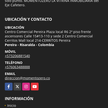
solo punto. MOMENTOZERO LA VITRINA INMOBILIARIA del
Eje Cafetero.
UBICACIÓN Y CONTACTO
UBICACIÓN
Centro Comercial Pereira Plaza local R6 2º piso frente
ascensores Calle 15#13-110 y sede 2 Centro Comercial
Cerritos Mall local 214-CERRITOS Pereira
Pereira - Risaralda - Colombia
MÓVIL
+573206881540
TELÉFONO
+576063488888
EMAIL
direccion@momentozero.co
Facebook
X
Instagram
YouTube
INFORMACIÓN
Inicio