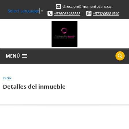
direccion@momentozero.co
Select Language
▼
+576063488888
+573206881540
MENÚ
Inicio
Detalles del inmueble