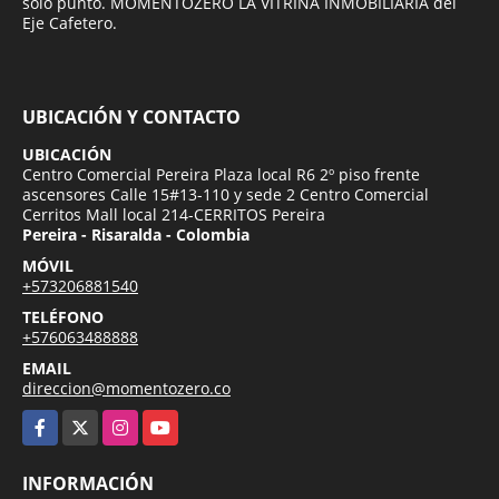
solo punto. MOMENTOZERO LA VITRINA INMOBILIARIA del
Eje Cafetero.
UBICACIÓN Y CONTACTO
UBICACIÓN
Centro Comercial Pereira Plaza local R6 2º piso frente
ascensores Calle 15#13-110 y sede 2 Centro Comercial
Cerritos Mall local 214-CERRITOS Pereira
Pereira - Risaralda - Colombia
MÓVIL
+573206881540
TELÉFONO
+576063488888
EMAIL
direccion@momentozero.co
Facebook
X
Instagram
YouTube
INFORMACIÓN