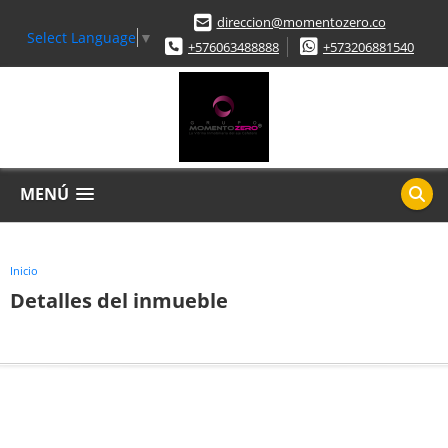
direccion@momentozero.co
Select Language
▼
+576063488888
+573206881540
MENÚ
Inicio
Detalles del inmueble