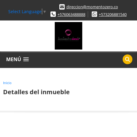
direccion@momentozero.co
Select Language
▼
+576063488888
+573206881540
MENÚ
Inicio
Detalles del inmueble