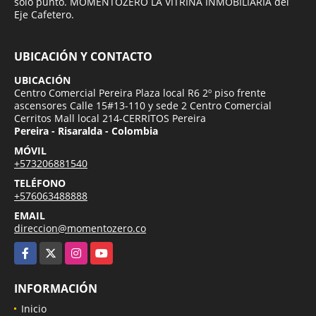
solo punto. MOMENTOZERO LA VITRINA INMOBILIARIA del
Eje Cafetero.
UBICACIÓN Y CONTACTO
UBICACIÓN
Centro Comercial Pereira Plaza local R6 2º piso frente
ascensores Calle 15#13-110 y sede 2 Centro Comercial
Cerritos Mall local 214-CERRITOS Pereira
Pereira - Risaralda - Colombia
MÓVIL
+573206881540
TELÉFONO
+576063488888
EMAIL
direccion@momentozero.co
Facebook
X
Instagram
YouTube
INFORMACIÓN
Inicio