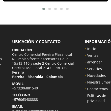
UBICACIÓN Y CONTACTO
INFORMACI
Inicio
UBICACIÓN
a
Centro Comercial Pereira Plaza local
Ventas
es
R6 2º piso frente ascensores Calle
arrendar
;
15#13-110 y sede 2 Centro Comercial
Cerritos Mall local 214-CERRITOS
Servicios
Pereira
Novedades
Pereira - Risaralda - Colombia
Nuestra Empr
MÓVIL
+573206881540
Contáctenos
TELÉFONO
Políticas de
+576063488888
privacidad
EMAIL
direccion@momentozero.co