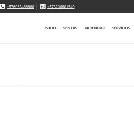
+576063488888
+573206881540
INICIO
VENTAS
ARRENDAR
SERVICIOS