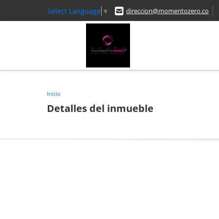
Select Language
▼
direccion@momentozero.co
Inicio
Detalles del inmueble