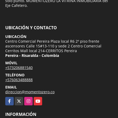
solo punto. MOMENTOZERO LA VITRINA INMOBILIARIA del
Eje Cafetero.
UBICACIÓN Y CONTACTO
UBICACIÓN
Centro Comercial Pereira Plaza local R6 2º piso frente
ascensores Calle 15#13-110 y sede 2 Centro Comercial
Cerritos Mall local 214-CERRITOS Pereira
Pereira - Risaralda - Colombia
MÓVIL
+573206881540
TELÉFONO
+576063488888
EMAIL
direccion@momentozero.co
Facebook
X
Instagram
YouTube
INFORMACIÓN