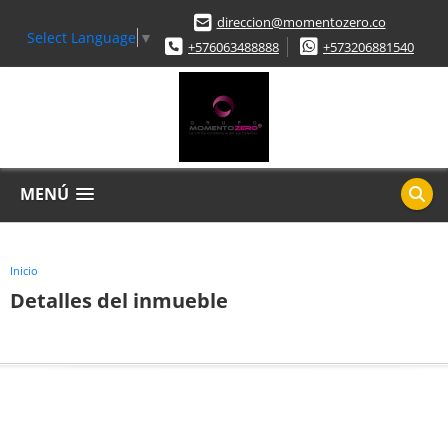
direccion@momentozero.co
Select Language
▼
+576063488888
+573206881540
MENÚ
Inicio
Detalles del inmueble