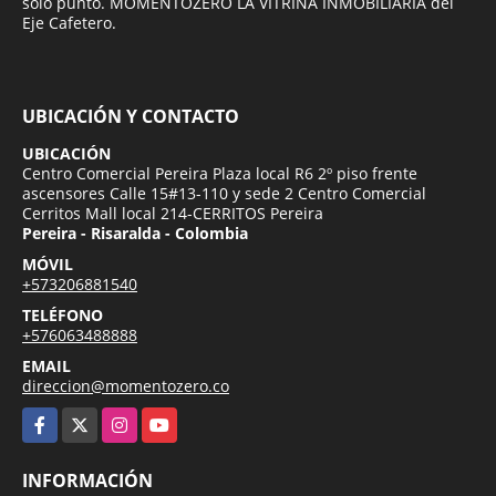
solo punto. MOMENTOZERO LA VITRINA INMOBILIARIA del
Eje Cafetero.
UBICACIÓN Y CONTACTO
UBICACIÓN
Centro Comercial Pereira Plaza local R6 2º piso frente
ascensores Calle 15#13-110 y sede 2 Centro Comercial
Cerritos Mall local 214-CERRITOS Pereira
Pereira - Risaralda - Colombia
MÓVIL
+573206881540
TELÉFONO
+576063488888
EMAIL
direccion@momentozero.co
Facebook
X
Instagram
YouTube
INFORMACIÓN