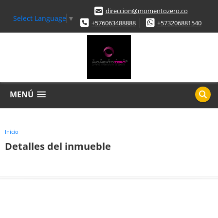
direccion@momentozero.co
Select Language
▼
+576063488888
+573206881540
MENÚ
Inicio
Detalles del inmueble