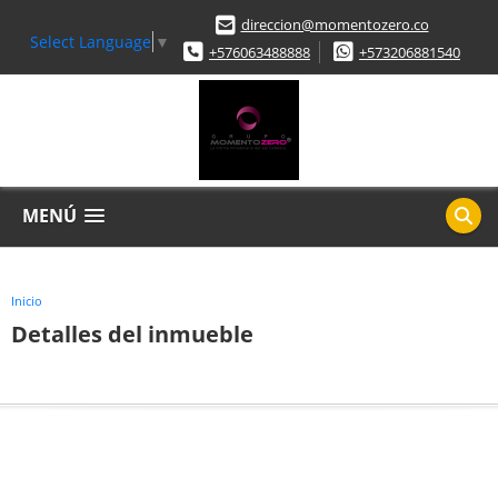
direccion@momentozero.co
Select Language
▼
+576063488888
+573206881540
MENÚ
Inicio
Detalles del inmueble