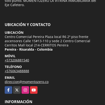
solo punto. MOMENTOZERO LA VITRINA INMOBILIARIA del
Eje Cafetero.
UBICACIÓN Y CONTACTO
UBICACIÓN
Centro Comercial Pereira Plaza local R6 2º piso frente
ascensores Calle 15#13-110 y sede 2 Centro Comercial
Cerritos Mall local 214-CERRITOS Pereira
Pereira - Risaralda - Colombia
MÓVIL
+573206881540
TELÉFONO
+576063488888
EMAIL
direccion@momentozero.co
Facebook
X
Instagram
YouTube
INFORMACIÓN