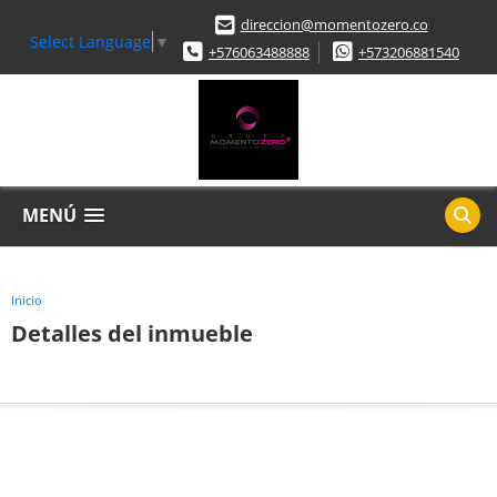
direccion@momentozero.co
Select Language
▼
+576063488888
+573206881540
MENÚ
Inicio
Detalles del inmueble