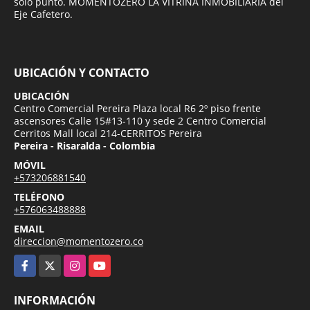
solo punto. MOMENTOZERO LA VITRINA INMOBILIARIA del
Eje Cafetero.
UBICACIÓN Y CONTACTO
UBICACIÓN
Centro Comercial Pereira Plaza local R6 2º piso frente
ascensores Calle 15#13-110 y sede 2 Centro Comercial
Cerritos Mall local 214-CERRITOS Pereira
Pereira - Risaralda - Colombia
MÓVIL
+573206881540
TELÉFONO
+576063488888
EMAIL
direccion@momentozero.co
Facebook
X
Instagram
YouTube
INFORMACIÓN